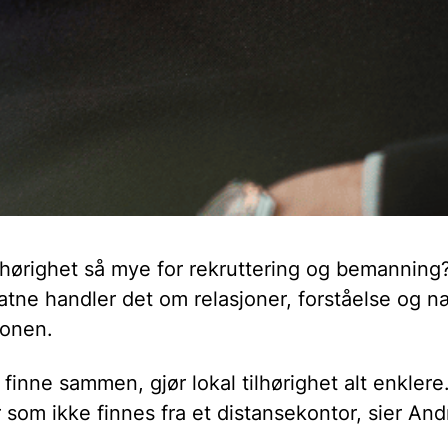
ilhørighet så mye for rekruttering og bemanning?
atne handler det om relasjoner, forståelse og n
ionen.
å finne sammen, gjør lokal tilhørighet alt enklere.
som ikke finnes fra et distansekontor, sier And