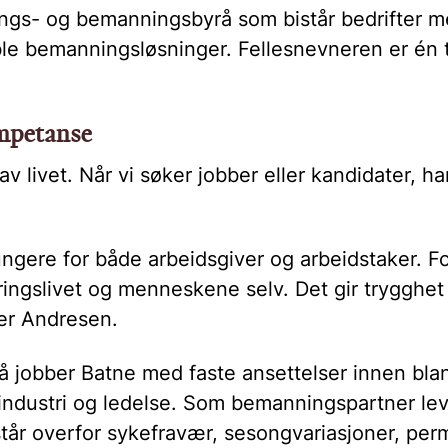
rings- og bemanningsbyrå som bistår bedrifter 
ble bemanningsløsninger. Fellesnevneren er én 
mpetanse
 av livet. Når vi søker jobber eller kandidater, 
ngere for både arbeidsgiver og arbeidstaker. For
ingslivet og menneskene selv. Det gir trygghet 
sier Andresen.
å jobber Batne med faste ansettelser innen blan
 industri og ledelse. Som bemanningspartner lev
 står overfor sykefravær, sesongvariasjoner, perm