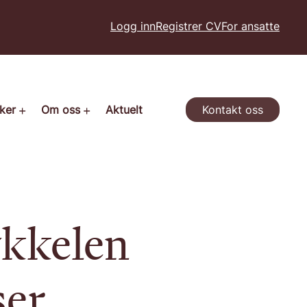
Logg inn
Registrer CV
For ansatte
ker
Om oss
Aktuelt
Kontakt oss
økkelen
ser