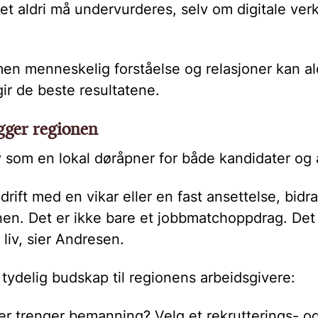
 aldri må undervurderes, selv om digitale verkt
men menneskelig forståelse og relasjoner kan ald
r de beste resultatene.
gger regionen
v som en lokal døråpner for både kandidater og 
drift med en vikar eller en fast ansettelse, bidrar
ionen. Det er ikke bare et jobbmatchoppdrag. Det 
s liv, sier Andresen.
tydelig budskap til regionens arbeidsgivere:
ller trenger bemanning? Velg et rekrutterings-