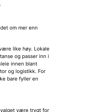
.
 det om mer enn
 være like høy. Lokale
tanse og passer inn i
leie innen blant
r og logistikk. For
ke bare fyller en
 valget være trygt for