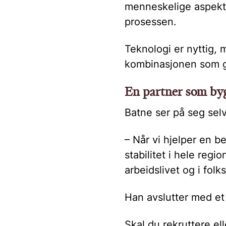
menneskelige aspektet
prosessen.
Teknologi er nyttig, 
kombinasjonen som gi
En partner som by
Batne ser på seg sel
– Når vi hjelper en be
stabilitet i hele reg
arbeidslivet og i folk
Han avslutter med et 
Skal du rekruttere e