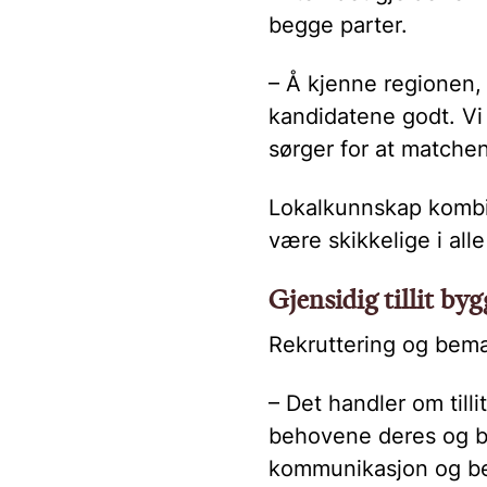
begge parter.
– Å kjenne regionen,
kandidatene godt. Vi
sørger for at matchen
Lokalkunnskap kombin
være skikkelige i all
Gjensidig tillit by
Rekruttering og beman
– Det handler om tillit
behovene deres og by
kommunikasjon og bed