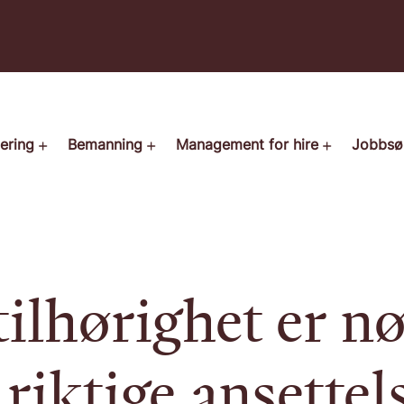
tering
Bemanning
Management for hire
Jobbsø
tilhørighet er n
l riktige ansettel