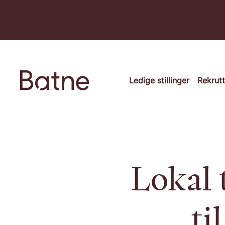
Hopp til innhold
Ledige stillinger
Rekrut
Lokal 
ti